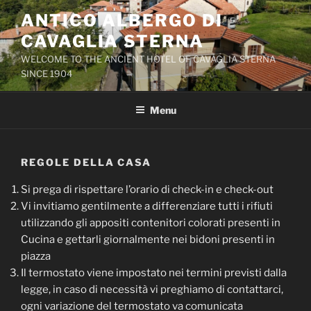
Salta
ANTICO ALBERGO DI
al
CAVAGLIA STERNA
contenuto
WELCOME TO THE ANCIENT HOTEL OF CAVAGLIA STERNA
SINCE 1904
Menu
REGOLE DELLA CASA
Si prega di rispettare l’orario di check-in e check-out
Vi invitiamo gentilmente a differenziare tutti i rifiuti
utilizzando gli appositi contenitori colorati presenti in
Cucina e gettarli giornalmente nei bidoni presenti in
piazza
Il termostato viene impostato nei termini previsti dalla
legge, in caso di necessità vi preghiamo di contattarci,
ogni variazione del termostato va comunicata